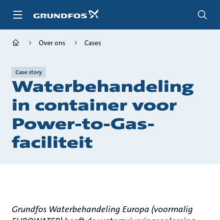
Ga
naar
hoofdinhoud
Over ons
Cases
Case story
Waterbehandeling
in container voor
Power-to-Gas-
faciliteit
Grundfos Waterbehandeling Europa (voormalig