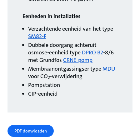
Eenheden in installaties
Verzachtende eenheid van het type
SM82-F
Dubbele doorgang achteruit
osmose-eenheid type
DPRO B2
-8/6
met Grundfos
CRNE-pomp
Membraanontgassingser type
MDU
voor CO
-verwijdering
2
Pompstation
CIP-eenheid
PDF donwloaden