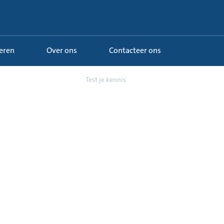
Leren
Over ons
Contacteer ons
sus MAGNA3 circulat...
Test je kennis