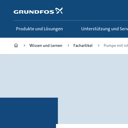
Zum
Inhalt
springen
Produkte und Lösungen
Unterstützung und Serv
Wissen und Lernen
Fachartikel
Pumpe mit inte