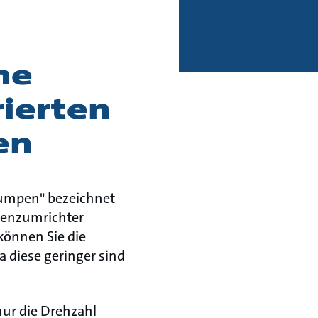
ne
ierten
en
Pumpen" bezeichnet
uenzumrichter
können Sie die
a diese geringer sind
ur die Drehzahl