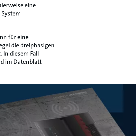
alerweise eine
s System
nn für eine
gel die dreiphasigen
 In diesem Fall
nd im Datenblatt