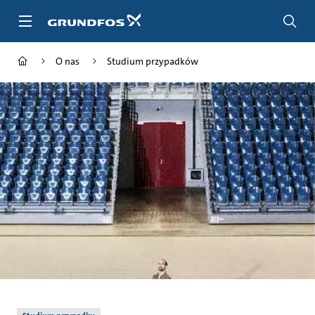
Przejdź
do
głównej
zawartości
O nas
Studium przypadków