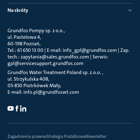
Na skróty
Grundfos Pompy sp. z o.o.
ul. Pastelowa 4
60-198 Poznań
Tel.: 61 650 13 00 | E-mail: info_gpl@grundfos.com | Zap.
tech.: zapytania@sales.grundfos.com | Serwis:
gpl@servicesupport.grundfos.com
Grundfos Water Treatment Poland sp. z.o.o.
ul. Strzykulska 40B
05-850 Piotrkówek Mały
E-mail: info.pl@grundfoswt.com
Zagadnienia prawne
Strategia Podatkowa
Newsletter