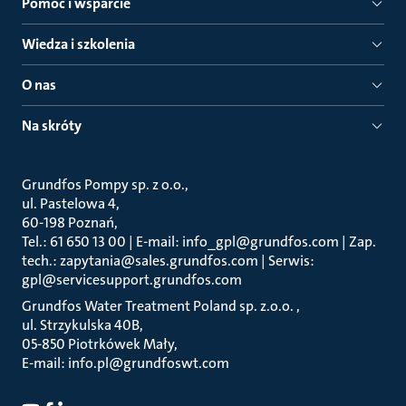
Pomoc i wsparcie
Wiedza i szkolenia
O nas
Na skróty
Grundfos Pompy sp. z o.o.
ul. Pastelowa 4
60-198 Poznań
Tel.: 61 650 13 00 | E-mail: info_gpl@grundfos.com | Zap.
tech.: zapytania@sales.grundfos.com | Serwis:
gpl@servicesupport.grundfos.com
Grundfos Water Treatment Poland sp. z.o.o.
ul. Strzykulska 40B
05-850 Piotrkówek Mały
E-mail: info.pl@grundfoswt.com