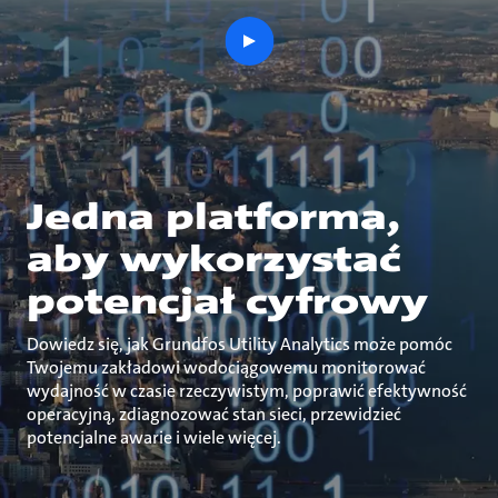
play
button
Jedna platforma,
aby wykorzystać
potencjał cyfrowy
Dowiedz się, jak Grundfos Utility Analytics może pomóc
Twojemu zakładowi wodociągowemu monitorować
wydajność w czasie rzeczywistym, poprawić efektywność
operacyjną, zdiagnozować stan sieci, przewidzieć
potencjalne awarie i wiele więcej.