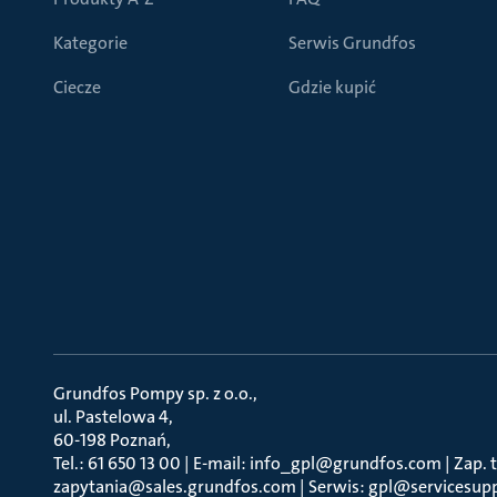
Kategorie
Serwis Grundfos
Ciecze
Gdzie kupić
Grundfos Pompy sp. z o.o.
ul. Pastelowa 4
60-198 Poznań
Tel.: 61 650 13 00 | E-mail: info_gpl@grundfos.com | Zap. t
zapytania@sales.grundfos.com | Serwis: gpl@servicesup