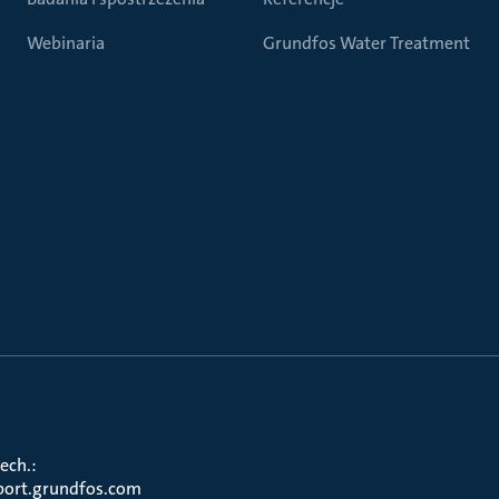
Webinaria
Grundfos Water Treatment
ech.:
port.grundfos.com