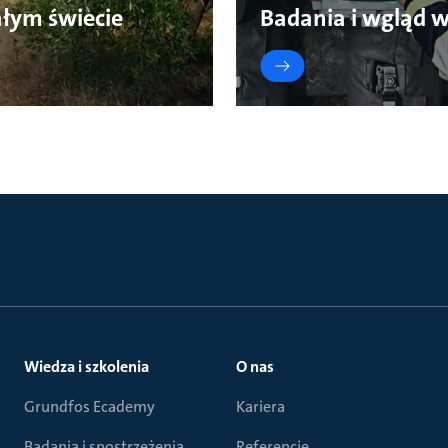
łym świecie
Badania i wgląd 
Wiedza i szkolenia
O nas
Grundfos Ecademy
Kariera
Badania i spostrzeżenia
Referencje