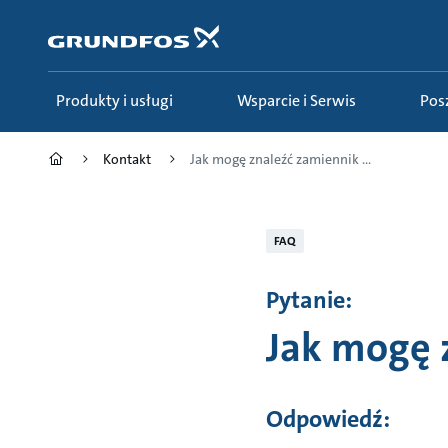
Przejdź
do
głównej
zawartości
Produkty i usługi
Wsparcie i Serwis
Po
Kontakt
Jak mogę znaleźć zamiennik ...
FAQ
Pytanie:
Jak mogę 
Odpowiedź: