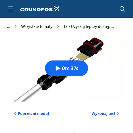
Przejdź
do
głównej
zawartości
Wszystkie tematy
38 - Uzyskaj lepszy dostęp ...
0m 37s
Poprzedni moduł
Wykonaj test