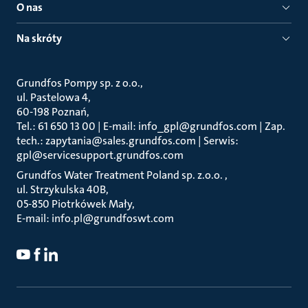
O nas
Na skróty
Grundfos Pompy sp. z o.o.
ul. Pastelowa 4
60-198 Poznań
Tel.: 61 650 13 00 | E-mail: info_gpl@grundfos.com | Zap.
tech.: zapytania@sales.grundfos.com | Serwis:
gpl@servicesupport.grundfos.com
Grundfos Water Treatment Poland sp. z.o.o.
ul. Strzykulska 40B
05-850 Piotrkówek Mały
E-mail: info.pl@grundfoswt.com