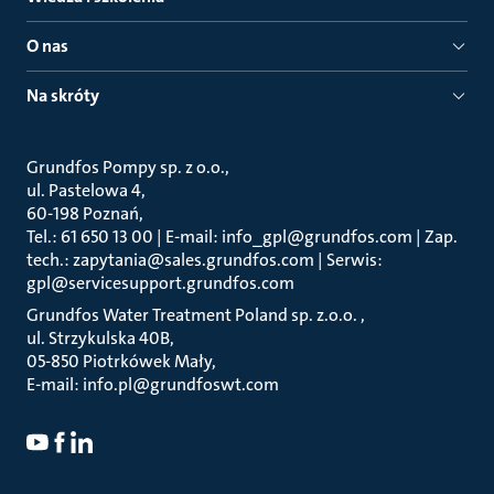
O nas
Na skróty
Grundfos Pompy sp. z o.o.
ul. Pastelowa 4
60-198 Poznań
Tel.: 61 650 13 00 | E-mail: info_gpl@grundfos.com | Zap.
tech.: zapytania@sales.grundfos.com | Serwis:
gpl@servicesupport.grundfos.com
Grundfos Water Treatment Poland sp. z.o.o.
ul. Strzykulska 40B
05-850 Piotrkówek Mały
E-mail: info.pl@grundfoswt.com