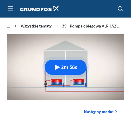
Przejdź
do
głównej
zawartości
Wszystkie tematy
39 - Pompa obiegowa ALPHA2 ...
2m 56s
Następny moduł