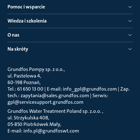
Pomoc i wsparcie
Wiedza i szkolenia
O nas
Na skróty
Grundfos Pompy sp. z o.o.
ul. Pastelowa 4
60-198 Poznań
Tel.: 61 650 13 00 | E-mail: info_gpl@grundfos.com | Zap.
tech.: zapytania@sales.grundfos.com | Serwis:
gpl@servicesupport.grundfos.com
Grundfos Water Treatment Poland sp. z.o.o.
ul. Strzykulska 40B
05-850 Piotrkówek Mały
E-mail: info.pl@grundfoswt.com