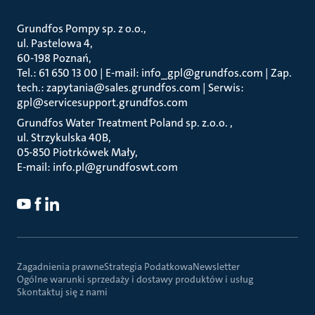
Grundfos Pompy sp. z o.o.
ul. Pastelowa 4
60-198 Poznań
Tel.: 61 650 13 00 | E-mail: info_gpl@grundfos.com | Zap.
tech.: zapytania@sales.grundfos.com | Serwis:
gpl@servicesupport.grundfos.com
Grundfos Water Treatment Poland sp. z.o.o.
ul. Strzykulska 40B
05-850 Piotrkówek Mały
E-mail: info.pl@grundfoswt.com
Zagadnienia prawne
Strategia Podatkowa
Newsletter
Ogólne warunki sprzedaży i dostawy produktów i usług
Skontaktuj się z nami