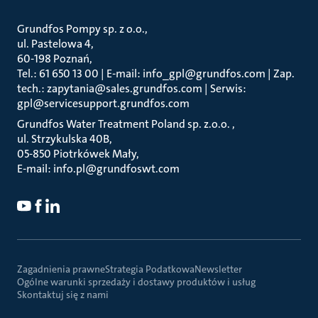
Grundfos Pompy sp. z o.o.
ul. Pastelowa 4
60-198 Poznań
Tel.: 61 650 13 00 | E-mail: info_gpl@grundfos.com | Zap.
tech.: zapytania@sales.grundfos.com | Serwis:
gpl@servicesupport.grundfos.com
Grundfos Water Treatment Poland sp. z.o.o.
ul. Strzykulska 40B
05-850 Piotrkówek Mały
E-mail: info.pl@grundfoswt.com
Zagadnienia prawne
Strategia Podatkowa
Newsletter
Ogólne warunki sprzedaży i dostawy produktów i usług
Skontaktuj się z nami