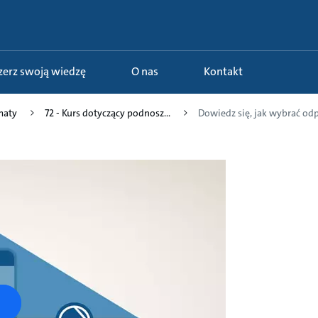
szerz swoją wiedzę
O nas
Kontakt
maty
72 - Kurs dotyczący podnosz...
Dowiedz się, jak wybrać odp.