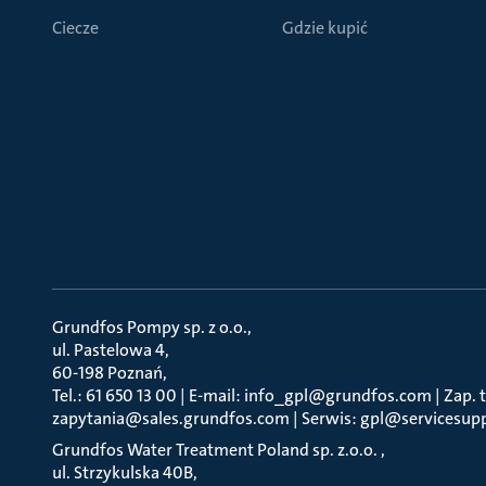
Ciecze
Gdzie kupić
Grundfos Pompy sp. z o.o.
ul. Pastelowa 4
60-198 Poznań
Tel.: 61 650 13 00 | E-mail: info_gpl@grundfos.com | Zap. t
zapytania@sales.grundfos.com | Serwis: gpl@servicesup
Grundfos Water Treatment Poland sp. z.o.o.
ul. Strzykulska 40B