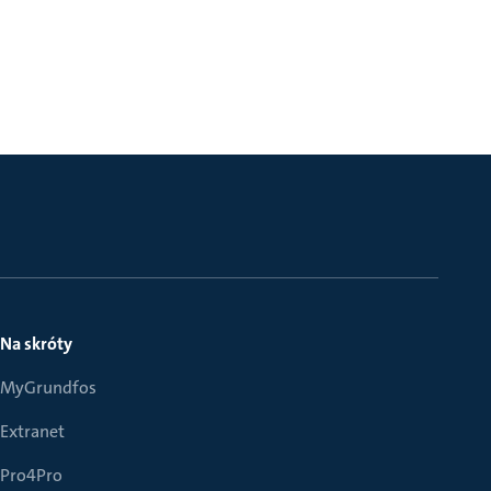
Na skróty
MyGrundfos
Extranet
Pro4Pro