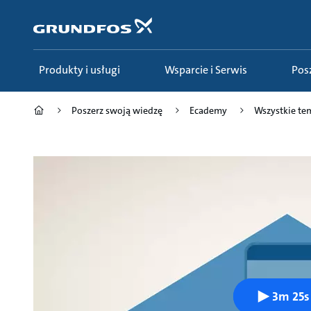
Przejdź
do
głównej
zawartości
Produkty i usługi
Wsparcie i Serwis
Po
Poszerz swoją wiedzę
Ecademy
Wszystkie te
3m 25s