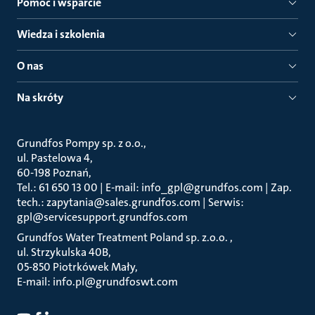
Pomoc i wsparcie
Wiedza i szkolenia
O nas
Na skróty
Grundfos Pompy sp. z o.o.
ul. Pastelowa 4
60-198 Poznań
Tel.: 61 650 13 00 | E-mail: info_gpl@grundfos.com | Zap.
tech.: zapytania@sales.grundfos.com | Serwis:
gpl@servicesupport.grundfos.com
Grundfos Water Treatment Poland sp. z.o.o.
ul. Strzykulska 40B
05-850 Piotrkówek Mały
E-mail: info.pl@grundfoswt.com