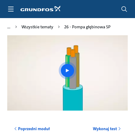
Przejdź
do
głównej
zawartości
Wszystkie tematy
26 - Pompa głębinowa SP
Play
video
Poprzedni moduł
Wykonaj test