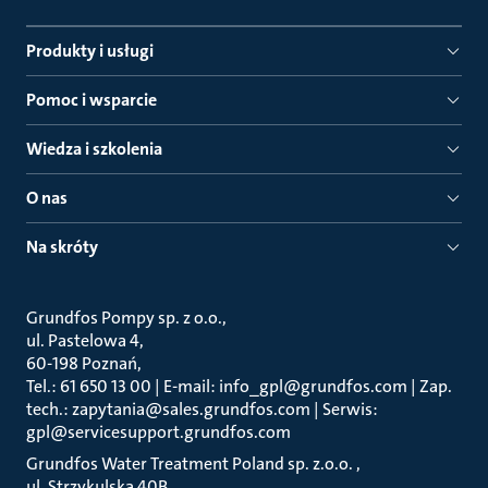
Produkty i usługi
Pomoc i wsparcie
Wiedza i szkolenia
O nas
Na skróty
Grundfos Pompy sp. z o.o.
ul. Pastelowa 4
60-198 Poznań
Tel.: 61 650 13 00 | E-mail: info_gpl@grundfos.com | Zap.
tech.: zapytania@sales.grundfos.com | Serwis:
gpl@servicesupport.grundfos.com
Grundfos Water Treatment Poland sp. z.o.o.
ul. Strzykulska 40B