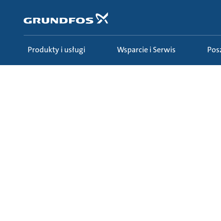
Przejdź
do
głównej
zawartości
Produkty i usługi
Wsparcie i Serwis
Po
Poszerz swoją wiedzę
Ecademy
Wszystkie te