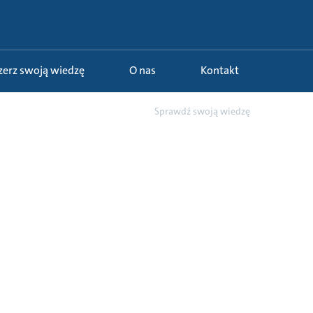
szerz swoją wiedzę
O nas
Kontakt
maty
49 - Studnie wodne
Sprawdź swoją wiedzę