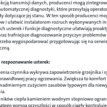
kcją transmisji danych, producenci mogą zintegrow
utomatycznej diagnostyki, które przesyłają operator
ty dotyczące jej stanu. W ten sposób producenci m
 i ułatwić instalatorom rozruch wykonywanych ins
ch usterek i funkcje diagnostyczne ułatwiają proa
oraz trafniejsze diagnozowanie przyczyn problemów
 trzeba wygospodarować przygotowując się na serwis
czną.
e rozpoznawanie usterek:
enia czynnika wykrywa zapowietrzenie grzejnika i sy
rawidłowej pracy ogrzewania. Zwiększa to komfort 
ed nadmiernym zużyciem zasobów typowym dla nie
ia.
nników ciepła kamieniem wodnym stopniowo ogran
atego pompa przyszłości w sposób ciągły kontroluje