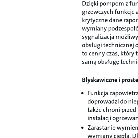
Dzięki pompom z fun
grzewczych funkcje a
krytyczne dane rapor
wymiany podzespołów
sygnalizacja możliwy
obsługi technicznej 
to cenny czas, który
samą obsługę techni
Błyskawiczne i prost
Funkcja zapowietrz
doprowadzi do niep
także chroni prz
instalacji ogrzewan
Zarastanie wymie
wymiany ciepła. Dl