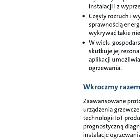
instalacji i z wyp
Częsty rozruch i wy
sprawnością energe
wykrywać takie nie
W wielu gospodars
skutkuje jej rezon
aplikacji umożliw
ogrzewania.
Wkroczmy razem 
Zaawansowane proto
urządzenia grzewcze 
technologii IoT prod
prognostyczną diagn
instalacje ogrzewania 