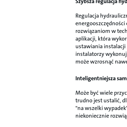
Szybsza regulacja hydr
Regulacja hydrauliczn
energooszczędności o
rozwiązaniom w techn
aplikacji, która wyk
ustawiania instalacj
instalatorzy wykonuj
może wzrosnąć nawe
Inteligentniejsza sa
Może być wiele przyc
trudno jest ustalić, 
"na wszelki wypadek",
niekoniecznie rozwiąz