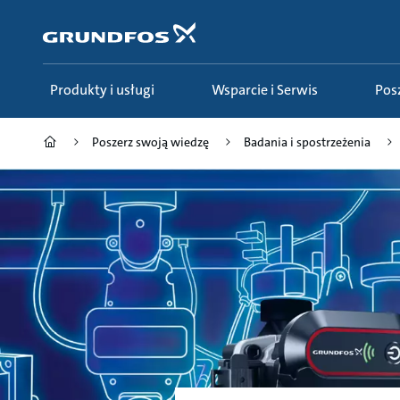
Przejdź
do
głównej
zawartości
Produkty i usługi
Wsparcie i Serwis
Po
Poszerz swoją wiedzę
Badania i spostrzeżenia