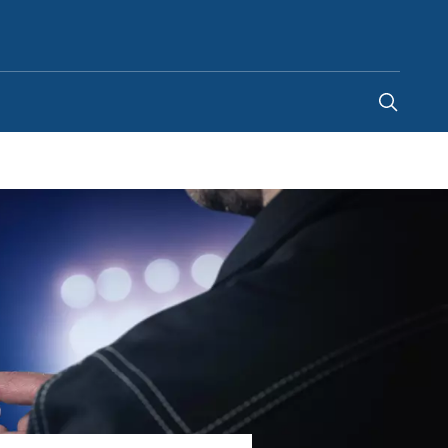
Poland
-
PL