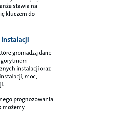
ranża stawia na
się kluczem do
instalacji
które gromadzą dane
 algorytmom
nych instalacji oraz
nstalacji, moc,
i.
zyjnego prognozowania
ego możemy