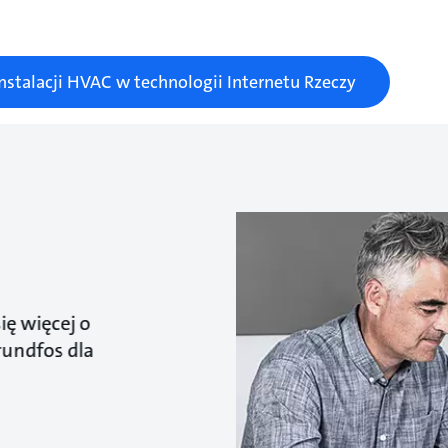
instalacji HVAC w technologii Internetu Rzeczy
ię więcej o
undfos dla