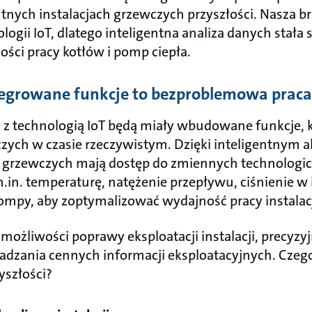
nych instalacjach grzewczych przyszłości. Nasza b
ogii IoT, dlatego inteligentna analiza danych stała 
ości pracy kotłów i pomp ciepła.
ntegrowane funkcje to bezproblemowa praca 
 z technologią IoT będą miały wbudowane funkcje, 
czych w czasie rzeczywistym. Dzięki inteligentnym
 grzewczych mają dostęp do zmiennych technologicz
.in. temperaturę, natężenie przepływu, ciśnienie w i
pompy, aby zoptymalizować wydajność pracy instalacj
e możliwości poprawy eksploatacji instalacji, precy
adzania cennych informacji eksploatacyjnych. Cz
yszłości?