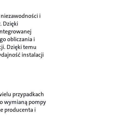
a niezawodności i
 Dzięki
zintegrowanej
o obliczania i
ji. Dzięki temu
dajność instalacji
wielu przypadkach
je to wymianą pompy
ie producenta i