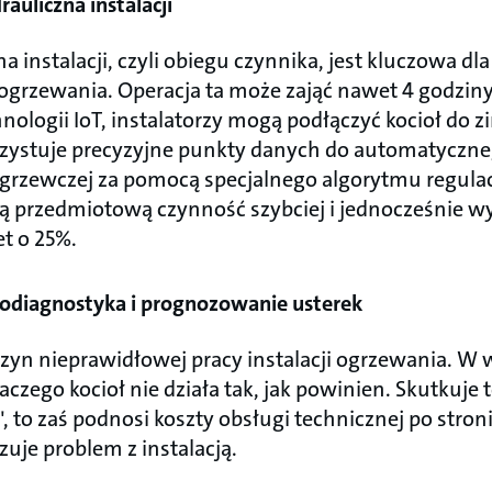
auliczna instalacji
a instalacji, czyli obiegu czynnika, jest kluczowa dl
grzewania. Operacja ta może zająć nawet 4 godziny.
ologii IoT, instalatorzy mogą podłączyć kocioł do 
orzystuje precyzyjne punkty danych do automatyczneg
i grzewczej za pomocą specjalnego algorytmu regulac
ą przedmiotową czynność szybciej i jednocześnie wy
t o 25%.
modiagnostyka i prognozowanie usterek
zyn nieprawidłowej pracy instalacji ogrzewania. W 
dlaczego kocioł nie działa tak, jak powinien. Skutku
 to zaś podnosi koszty obsługi technicznej po stron
uje problem z instalacją.