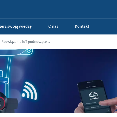
szerz swoją wiedzę
O nas
Kontakt
Rozwiązania IoT podnoszące ...