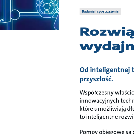
Badania i spostrzeżenia
Rozwią
wydajno
Od inteligentnej 
przyszłość.
Współczesny właścici
innowacyjnych techno
które umożliwiają dł
to inteligentne rozwi
Pompy obiegowe są 