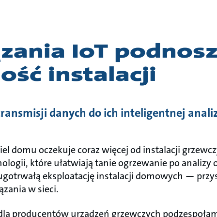
zania IoT podnos
ść instalacji
transmisji danych do ich inteligentnej analiz
el domu oczekuje coraz więcej od instalacji grzewc
logii, które ułatwiają tanie ogrzewanie po analizy 
ugotrwałą eksploatację instalacji domowych — przys
ązania w sieci.
dla producentów urządzeń grzewczych podzespołam