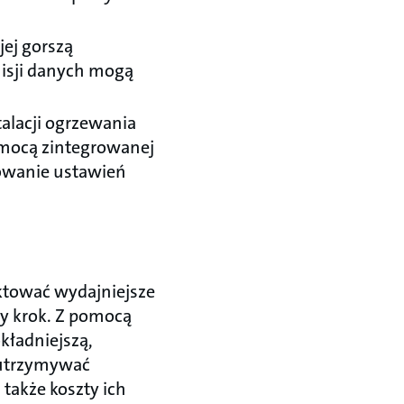
jej gorszą
misji danych mogą
alacji ogrzewania
pomocą zintegrowanej
lowanie ustawień
tować wydajniejsze
ny krok. Z pomocą
kładniejszą,
 utrzymywać
a także koszty ich