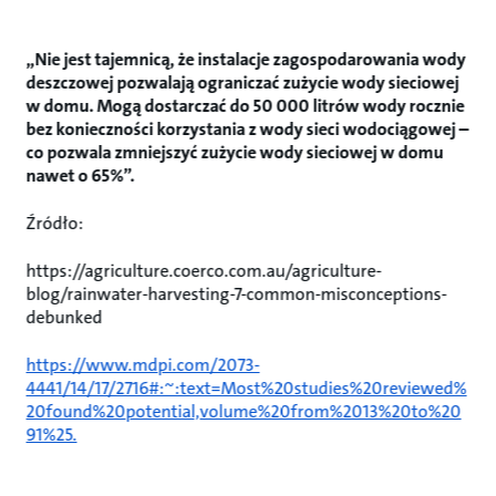
„Nie jest tajemnicą, że instalacje zagospodarowania wody
deszczowej pozwalają ograniczać zużycie wody sieciowej
w domu. Mogą dostarczać do 50 000 litrów wody rocznie
bez konieczności korzystania z wody sieci wodociągowej –
co pozwala zmniejszyć zużycie wody sieciowej w domu
nawet o 65%”.
Źródło:
https://agriculture.coerco.com.au/agriculture-
blog/rainwater-harvesting-7-common-misconceptions-
debunked
https://www.mdpi.com/2073-
4441/14/17/2716#:~:text=Most%20studies%20reviewed%
20found%20potential,volume%20from%2013%20to%20
91%25.