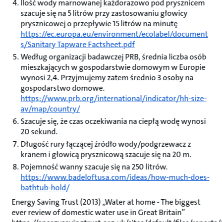
Ilość wody marnowanej każdorazowo pod prysznicem
szacuje się na 5 litrów przy zastosowaniu głowicy
prysznicowej o przepływie 15 litrów na minutę
https://ec.europa.eu/environment/ecolabel/document
s/Sanitary Tapware Factsheet.pdf
Według organizacji badawczej PRB, średnia liczba osób
mieszkających w gospodarstwie domowym w Europie
wynosi 2,4. Przyjmujemy zatem średnio 3 osoby na
gospodarstwo domowe.
https://www.prb.org/international/indicator/hh-size-
av/map/country/
Szacuje się, że czas oczekiwania na ciepłą wodę wynosi
20 sekund.
Długość rury łączącej źródło wody/podgrzewacz z
kranem i głowicą prysznicową szacuje się na 20 m.
Pojemność wanny szacuje się na 250 litrów.
https://www.badeloftusa.com/ideas/how-much-does-
bathtub-hold/
Energy Saving Trust (2013) „Water at home - The biggest
ever review of domestic water use in Great Britain”