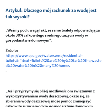
Artykuł: Dlaczego mój rachunek za wodę jest
tak wysoki?
„Weźmy pod uwagę fakt, że same toalety odpowiadają za
około 30% całkowitego średniego zużycia wody w
gospodarstwie domowym”.
Źródło:
https://www.epa.gov/watersense/residential-
toilets#:~:text=Toilets%20are%20by%20far%20the,waste
d%20water%20in%20many%20homes
.
„Jeśli przyjrzymy się bliżej możliwościom związanym z
wykorzystywaniem wody deszczowej, okaże się, że
zbieranie wody deszczowej może pomóc zmniejszyć
całkowite zużycie wody w gospodarstwie domowym