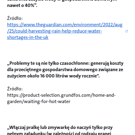
nawet o 40%”.
Źródło:
https://www.theguardian.com/environment/2022/aug
/25/could-harvesting-rain-help-reduce-water-
shortages-in-the-uk
„Problemy te są nie tylko czasochłonne: generują koszty
dla przeciętnego gospodarstwa domowego związane ze
zużyciem około 16 000 litrów wody rocznie".
Źródło:
https://product-selection.grundfos.com/home-and-
garden/waiting-for-hot-water
„Włączaj pralkę lub zmywarkę do naczyń tylko przy
pełnym załadunku (w zależności od rodzaju pranej