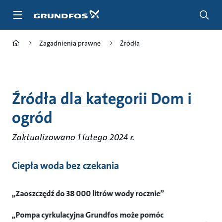
Przejdź
do
głównej
zawartości
Zagadnienia prawne
Źródła
Źródła dla kategorii Dom i
ogród
Zaktualizowano 1 lutego 2024 r.
Ciepła woda bez czekania
„Zaoszczędź do 38 000 litrów wody rocznie”
„Pompa cyrkulacyjna Grundfos może pomóc