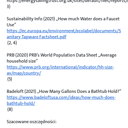
https://energysavingtrust.org.uk/sites/default/files/reports
3)
Sustainability Info (2021) „How much Water does a Faucet
Use”
https://ec.europa.eu/environment/ecolabel/documents/S
anitary Tapware Factsheet.pdf
(2, 4)
PRB (2020) PRB’s World Population Data Sheet „Average
household size”
https://www.prb.org/international/indicator/hh-size-
av/map/country/
(5)
Badeloft (2021) „How Many Gallons Does a Bathtub Hold?”
https://www.badeloftusa.com/ideas/how-much-does-
bathtub-hold/
(8)
Szacowane oszczędności: