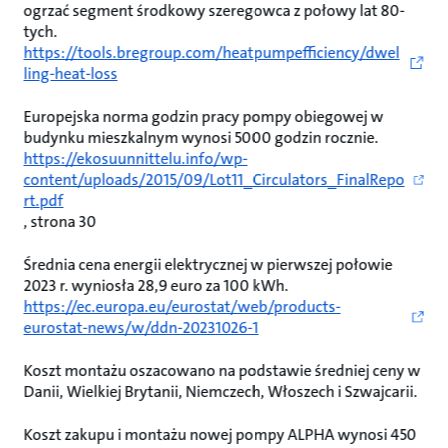
ogrzać segment środkowy szeregowca z połowy lat 80-
tych.
https://tools.bregroup.com/heatpumpefficiency/dwel
ling-heat-loss
Europejska norma godzin pracy pompy obiegowej w
budynku mieszkalnym wynosi 5000 godzin rocznie.
https://ekosuunnittelu.info/wp-
content/uploads/2015/09/Lot11_Circulators_FinalRepo
rt.pdf
, strona 30
Średnia cena energii elektrycznej w pierwszej połowie
2023 r. wyniosła 28,9 euro za 100 kWh.
https://ec.europa.eu/eurostat/web/products-
eurostat-news/w/ddn-20231026-1
Koszt montażu oszacowano na podstawie średniej ceny w
Danii, Wielkiej Brytanii, Niemczech, Włoszech i Szwajcarii.
Koszt zakupu i montażu nowej pompy ALPHA wynosi 450