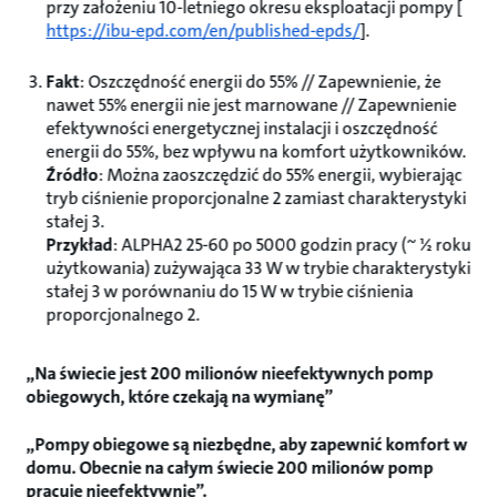
przy założeniu 10-letniego okresu eksploatacji pompy [
https://ibu-epd.com/en/published-epds/
].
Fakt
: Oszczędność energii do 55% // Zapewnienie, że
nawet 55% energii nie jest marnowane // Zapewnienie
efektywności energetycznej instalacji i oszczędność
energii do 55%, bez wpływu na komfort użytkowników.
Źródło
: Można zaoszczędzić do 55% energii, wybierając
tryb ciśnienie proporcjonalne 2 zamiast charakterystyki
stałej 3.
Przykład
: ALPHA2 25-60 po 5000 godzin pracy (~ ½ roku
użytkowania) zużywająca 33 W w trybie charakterystyki
stałej 3 w porównaniu do 15 W w trybie ciśnienia
proporcjonalnego 2.
„Na świecie jest 200 milionów nieefektywnych pomp
obiegowych, które czekają na wymianę”
„Pompy obiegowe są niezbędne, aby zapewnić komfort w
domu. Obecnie na całym świecie 200 milionów pomp
pracuje nieefektywnie”.