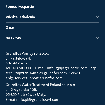
Pomoc i wsparcie
Wiedza i szkolenia
O nas
Na skróty
Grundfos Pompy sp. z o.o.
ul. Pastelowa 4
60-198 Poznań
Tel.: 61 650 13 00 | E-mail: info_gpl@grundfos.com | Zap.
tech.: zapytania@sales.grundfos.com | Serwis:
gpl@servicesupport.grundfos.com
Grundfos Water Treatment Poland sp. z.o.o.
ul. Strzykulska 40B
05-850 Piotrkówek Mały
E-mail: info.pl@grundfoswt.com