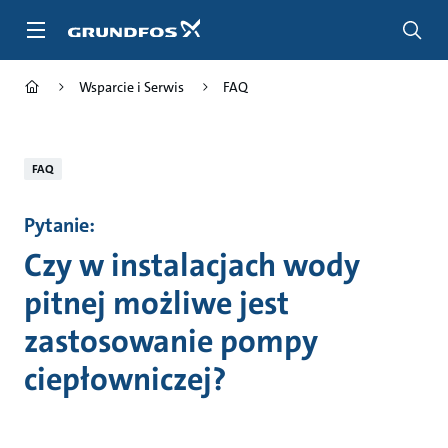
Przejdź
do
głównej
zawartości
Wsparcie i Serwis
FAQ
FAQ
Pytanie:
Czy w instalacjach wody
pitnej możliwe jest
zastosowanie pompy
ciepłowniczej?