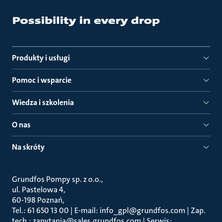
Produkty i usługi
Pomoc i wsparcie
Wiedza i szkolenia
O nas
Na skróty
Grundfos Pompy sp. z o.o.
ul. Pastelowa 4
60-198 Poznań
Tel.: 61 650 13 00 | E-mail: info_gpl@grundfos.com | Zap.
tech.: zapytania@sales.grundfos.com | Serwis: