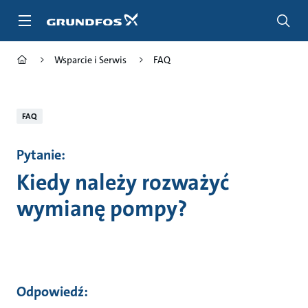
Przejdź
do
głównej
zawartości
Wsparcie i Serwis
FAQ
FAQ
Pytanie:
Kiedy należy rozważyć
wymianę pompy?
Odpowiedź: