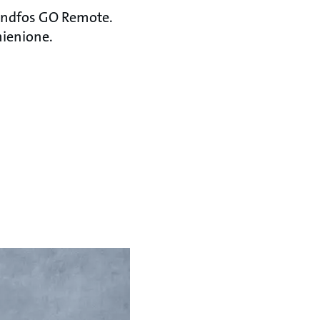
undfos GO Remote.
mienione.