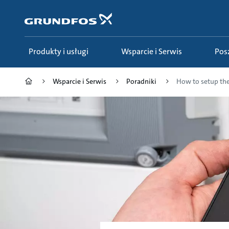
Przejdź
do
głównej
zawartości
Produkty i usługi
Wsparcie i Serwis
Po
Wsparcie i Serwis
Poradniki
How to setup the