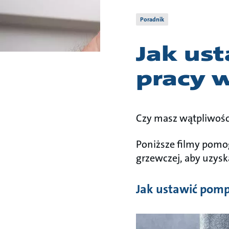
Poradnik
Jak us
pracy 
Czy masz wątpliwoś
Poniższe filmy pomog
grzewczej, aby uzys
Jak ustawić pom