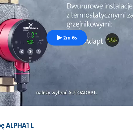
2m 6s
ę ALPHA1 L