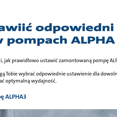
tawiić odpowiedni
w pompach ALPHA
ci, jak prawidłowo ustawić zamontowaną pompę AL
ą Tobie wybrać odpowiednie ustawienie dla dowolnej
kać optymalną wydajność.
pę ALPHA3