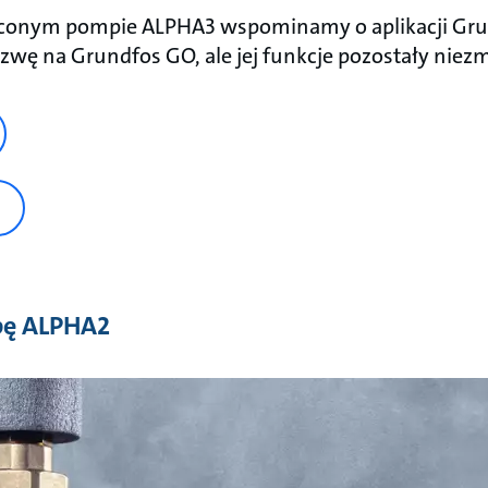
ęconym pompie ALPHA3 wspominamy o aplikacji Gr
azwę na Grundfos GO, ale jej funkcje pozostały niez
pę ALPHA2