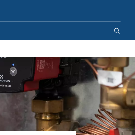
Poland
-
PL