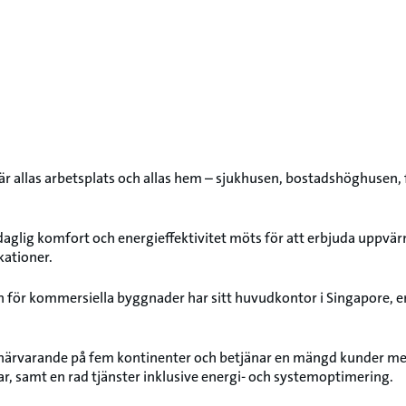
är allas arbetsplats och allas hem – sjukhusen, bostadshöghusen, 
 daglig komfort och energieffektivitet möts för att erbjuda uppvär
kationer.
 för kommersiella byggnader har sitt huvudkontor i Singapore, en
t närvarande på fem kontinenter och betjänar en mängd kunder me
ar, samt en rad tjänster inklusive energi- och systemoptimering.