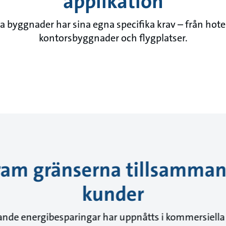
applikation
a byggnader har sina egna specifika krav – från hotell
kontorsbyggnader och flygplatser.
 fram gränserna tillsamma
kunder
dande energibesparingar har uppnåtts i kommersiella