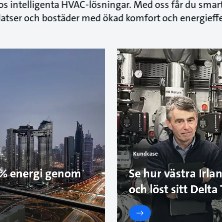
s intelligenta HVAC-lösningar. Med oss får du smart
latser och bostäder med ökad komfort och energieffek
Kundcase
80% energi genom
Se hur västra Irla
och löst sitt Delt