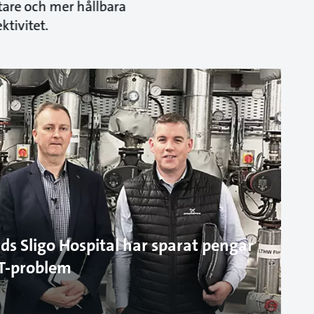
are och mer hållbara
tivitet.
nds Sligo Hospital har sparat pengar
a T-problem