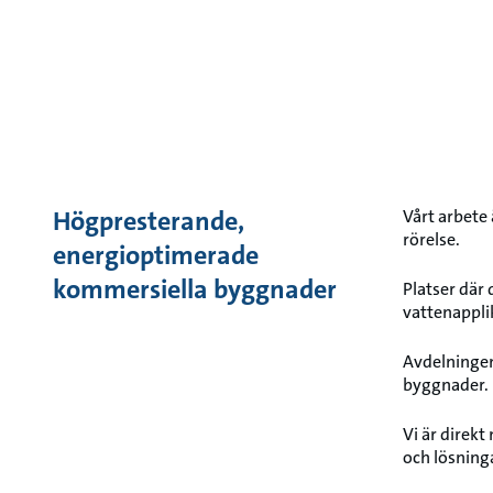
Högpresterande,
Vårt arbete 
rörelse.
energioptimerade
kommersiella byggnader
Platser där
vattenappli
Avdelningen
byggnader.
Vi är direk
och lösning