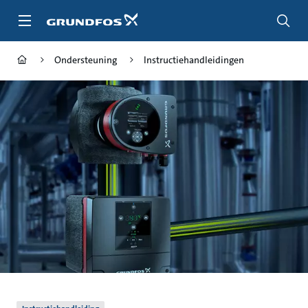
Ga
naar
hoofdinhoud
Ondersteuning
Instructiehandleidingen