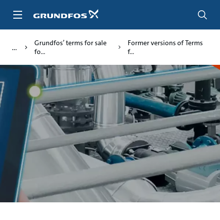
Skip
to
main
content
Grundfos’ terms for sale
Former versions of Terms
fo...
f...