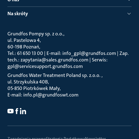
Na skróty
Grundfos Pompy sp. z o.o.
ul. Pastelowa 4
60-198 Poznań
Tel.: 61 650 13 00 | E-mail: info_gpl@grundfos.com | Zap.
tech.: zapytania@sales.grundfos.com | Serwis:
gpl@servicesupport.grundfos.com
Grundfos Water Treatment Poland sp. z.o.o.
ul. Strzykulska 40B
05-850 Piotrkówek Mały
E-mail: info.pl@grundfoswt.com
Zagadnienia prawne
Strategia Podatkowa
Newsletter