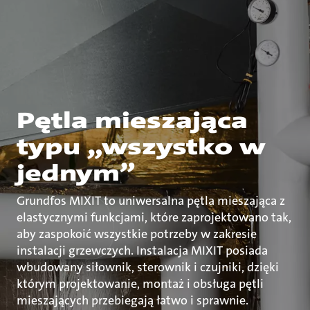
Pętla mieszająca
typu „wszystko w
jednym”
Grundfos MIXIT to uniwersalna pętla mieszająca z
elastycznymi funkcjami, które zaprojektowano tak,
aby zaspokoić wszystkie potrzeby w zakresie
instalacji grzewczych. Instalacja MIXIT posiada
wbudowany siłownik, sterownik i czujniki, dzięki
którym projektowanie, montaż i obsługa pętli
mieszających przebiegają łatwo i sprawnie.