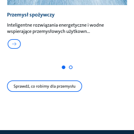
Przemysł spożywczy
P
in
Inteligentne rozwiązania energetyczne i wodne
wspierające przemysłowych użytkown
Gr
p
Sprawdź, co robimy dla przemysłu