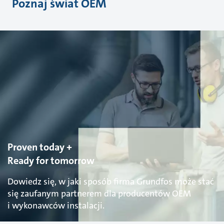
Poznaj świat OEM
Proven today +
Ready for tomorrow
Dowiedz się, w jaki sposób firma Grundfos może stać
się zaufanym partnerem dla producentów OEM
i wykonawców instalacji.