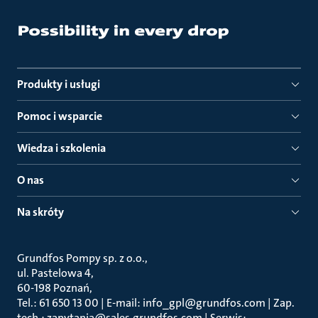
Produkty i usługi
Pomoc i wsparcie
Wiedza i szkolenia
O nas
Na skróty
Grundfos Pompy sp. z o.o.
ul. Pastelowa 4
60-198 Poznań
Tel.: 61 650 13 00 | E-mail: info_gpl@grundfos.com | Zap.
tech.: zapytania@sales.grundfos.com | Serwis: