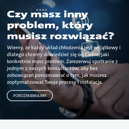
Czy masz inny
problem, który
musisz rozwiązać?
Wiemy, że każdy układ chłodzenia jest wyjątkowy i
dlatego chcemy dowiedzieć się od Ciebie, jaki
konkretnie masz problem. Zarezerwuj spotkanie z
jednym z naszych konsultantów, aby bez
zobowiązań porozmawiać o tym, jak możesz
zoptymalizować Twoje procesy i instalacje.
POROZMAWIAJMY