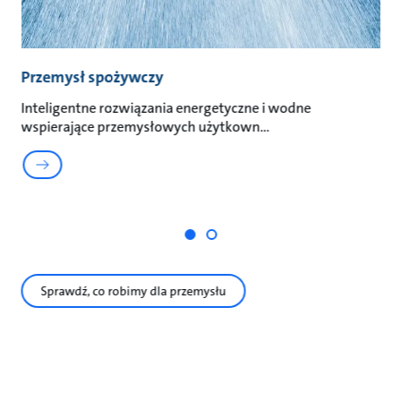
Przemysł spożywczy
P
in
Inteligentne rozwiązania energetyczne i wodne
wspierające przemysłowych użytkown
Gr
p
Sprawdź, co robimy dla przemysłu