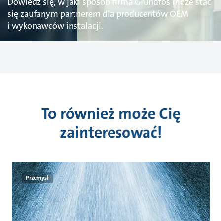
Dowiedz się, w jaki sposób firma Grundfos może stać
się zaufanym partnerem dla producentów OEM
i wykonawców instalacji.
To również może Cię
zainteresować!
Przemysł