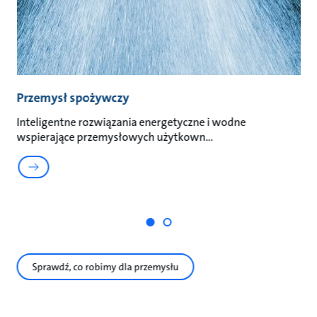
Przemysł spożywczy
P
in
Inteligentne rozwiązania energetyczne i wodne
wspierające przemysłowych użytkown
Gr
p
Sprawdź, co robimy dla przemysłu