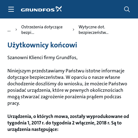
Przejdź
do
głównej
zawartości
Ostrzeżenia dotyczące
Wytyczne dot.
bezpi...
bezpieczeństw...
Użytkownicy końcowi
Szanowni Klienci firmy Grundfos,
Niniejszym przedstawiamy Państwu istotne informacje
dotyczące bezpieczeństwa. W oparciu o nasze własne
dochodzenie doszliśmy do wniosku, że możecie Państwo
posiadać urządzenia, które w pewnych okolicznościach
mogą stwarzać zagrożenie porażenia prądem podczas
pracy.
Urządzenia, o których mowa, zostały wyprodukowane od
tygodnia 1, 2017 r. do tygodnia 2 włącznie, 2018 r. Są to
urządzenia następujące: