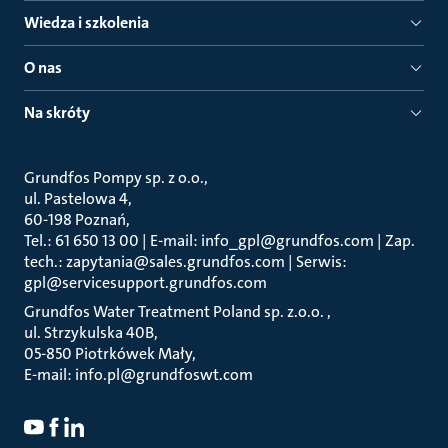
Wiedza i szkolenia
O nas
Na skróty
Grundfos Pompy sp. z o.o.
ul. Pastelowa 4
60-198 Poznań
Tel.: 61 650 13 00 | E-mail: info_gpl@grundfos.com | Zap.
tech.: zapytania@sales.grundfos.com | Serwis:
gpl@servicesupport.grundfos.com
Grundfos Water Treatment Poland sp. z.o.o.
ul. Strzykulska 40B
05-850 Piotrkówek Mały
E-mail: info.pl@grundfoswt.com