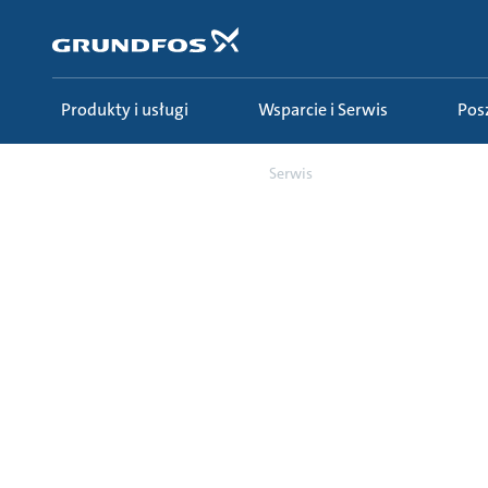
Przejdź
do
głównej
zawartości
Produkty i usługi
Wsparcie i Serwis
Po
Wsparcie i Serwis
Serwis