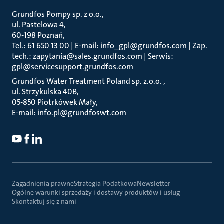
Grundfos Pompy sp. z o.o.
ul. Pastelowa 4
60-198 Poznań
Tel.: 61 650 13 00 | E-mail: info_gpl@grundfos.com | Zap.
tech.: zapytania@sales.grundfos.com | Serwis:
gpl@servicesupport.grundfos.com
Grundfos Water Treatment Poland sp. z.o.o.
ul. Strzykulska 40B
05-850 Piotrkówek Mały
E-mail: info.pl@grundfoswt.com
Zagadnienia prawne
Strategia Podatkowa
Newsletter
Ogólne warunki sprzedaży i dostawy produktów i usług
Skontaktuj się z nami