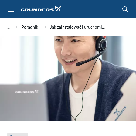
Przejdź
do
głównej
zawartości
Poradniki
Jak zainstalować i uruchomi...