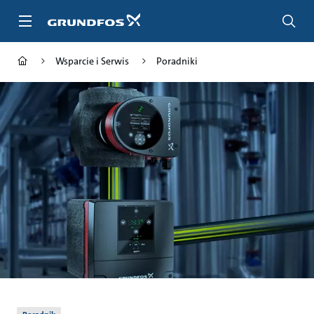
Przejdź
do
głównej
zawartości
Wsparcie i Serwis
Poradniki