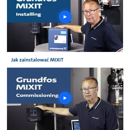
play
button
Jak zainstalować MIXIT
play
button