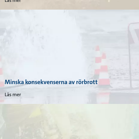
Läs mer
Minska konsekvenserna av rörbrott
Läs mer