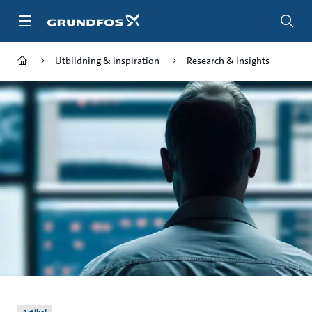
Gå
till
huvudinnehållet
Utbildning & inspiration
Research & insights