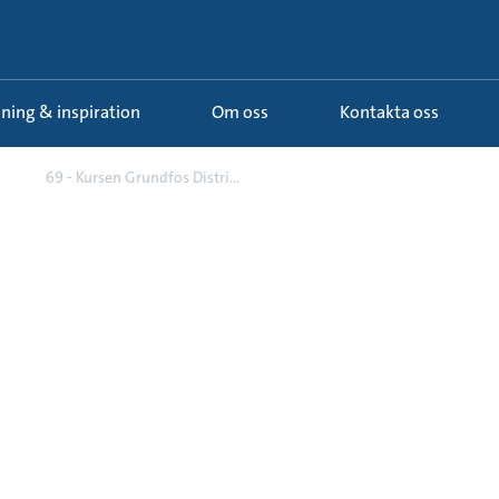
ldning & inspiration
Om oss
Kontakta oss
r
69 - Kursen Grundfos Distri...