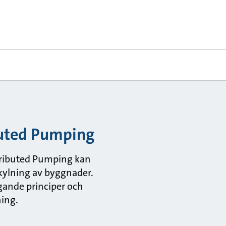
Y
buted Pumping
stributed Pumping kan
 kylning av byggnader.
ande principer och
ning.