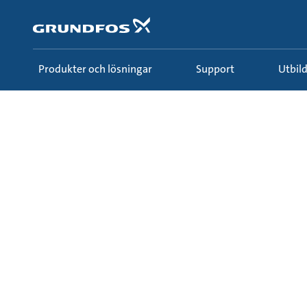
Gå
till
huvudinnehållet
Produkter och lösningar
Support
Utbi
Utbildning & inspiration
Ecademy
Alla kurse