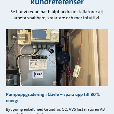
kundreferenser
Se hur vi redan har hjälpt andra installatörer att
arbeta snabbare, smartare och mer intuitivt.
Kundcase
GO
Pumpuppgradering i Gävle – spara upp till 80 %
E
energi
A
er
Byt pump enkelt med Grundfos GO. VVS Installatören AB
Se