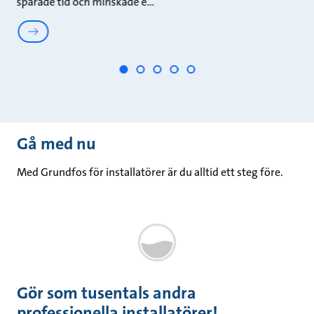
sparade tid och minskade e
GO
Gå med nu
Med Grundfos för installatörer är du alltid ett steg före.
Gör som tusentals andra
professionella installatörer!