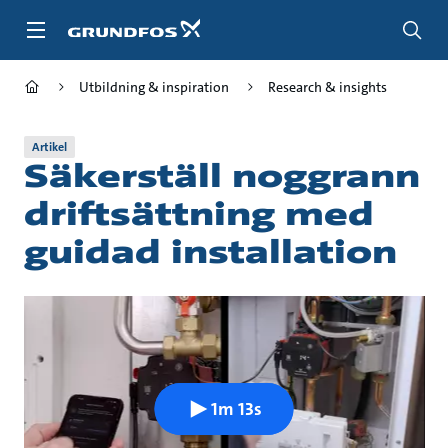
Gå
till
huvudinnehållet
Utbildning & inspiration
Research & insights
Artikel
Säkerställ noggrann
driftsättning med
guidad installation
1m 13s