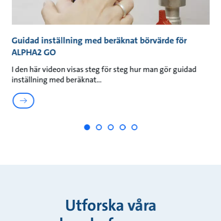
O
Guidad inställning med beräknat börvärde för
G
ALPHA2 GO
G
I den här videon visas steg för steg hur man gör guidad
I 
inställning med beräknat
i
Utforska våra